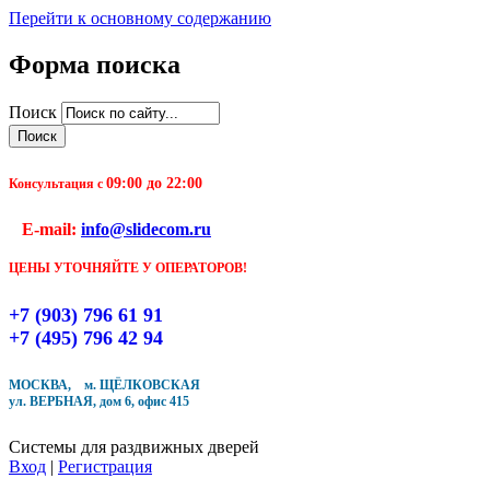
Перейти к основному содержанию
Форма поиска
Чтобы оформить заказ, заполните форму. В течение
Поиск
ближайшего времени с Вами свяжется Наш менеджер
и уточнит детали заказа а также время доставки
09:00 до 22:00
Заполните форму
Консультация с
E-mail:
info@slidecom.ru
ЦЕНЫ УТОЧНЯЙТЕ У ОПЕРАТОРОВ!
+7 (903) 796 61 91
Кол-во товара
+7 (495) 796 42 94
МОСКВА, м. ЩЁЛКОВСКАЯ
ул. ВЕРБНАЯ, дом 6, офис 415
Системы для раздвижных дверей
Вход
|
Регистрация
Купить в один клик