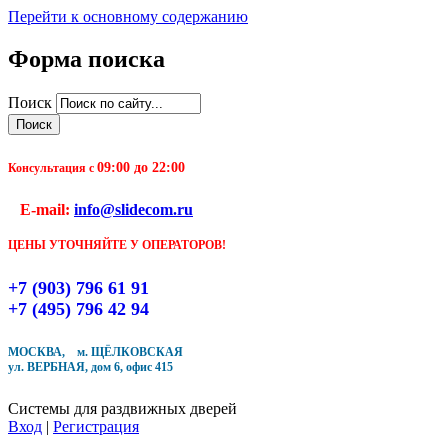
Перейти к основному содержанию
Форма поиска
Чтобы оформить заказ, заполните форму. В течение
Поиск
ближайшего времени с Вами свяжется Наш менеджер
и уточнит детали заказа а также время доставки
09:00 до 22:00
Заполните форму
Консультация с
E-mail:
info@slidecom.ru
ЦЕНЫ УТОЧНЯЙТЕ У ОПЕРАТОРОВ!
+7 (903) 796 61 91
Кол-во товара
+7 (495) 796 42 94
МОСКВА, м. ЩЁЛКОВСКАЯ
ул. ВЕРБНАЯ, дом 6, офис 415
Системы для раздвижных дверей
Вход
|
Регистрация
Купить в один клик