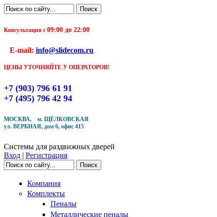
Перейти к основному содержанию
Поиск
Форма поиска
09:00 до 22:00
Консультация с
Чтобы оформить заказ, заполните форму. В течение
E-mail:
info@slidecom.ru
ближайшего времени с Вами свяжется Наш менеджер
и уточнит детали заказа а также время доставки
ЦЕНЫ УТОЧНЯЙТЕ У ОПЕРАТОРОВ!
Заполните форму
+7 (903) 796 61 91
+7 (495) 796 42 94
МОСКВА, м. ЩЁЛКОВСКАЯ
ул. ВЕРБНАЯ, дом 6, офис 415
Кол-во товара
Системы для раздвижных дверей
Вход
|
Регистрация
Поиск
Форма поиска
Компания
Комплекты
Пеналы
Металлические пеналы