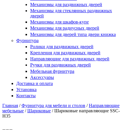
Купить в один клик
Механизмы для раздвижных дверей
Механизмы для стеклянных раздвижных
дверей
Механизмы для шкафов-купе
Механизмы для радиусных дверей
Механизмы для дверей типа двери книжка
Фурнитура
Ролики для раздвижных дверей
Крепления для раздвижных дверей
Направляющие для раздвижных дверей
Ручки для раздвижных дверей
Мебельная фурнитура
Аксессуары
Доставка и оплата
Установка
Контакты
Главная
/
Фурнитура для мебели и столов
/
Направляющие
мебельные
/
Шариковые
/
Шариковые направляющие SSC-
Вы здесь
H35