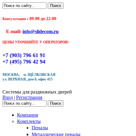
Перейти к основному содержанию
Поиск
Форма поиска
09:00 до 22:00
Консультация с
Чтобы оформить заказ, заполните форму. В течение
E-mail:
info@slidecom.ru
ближайшего времени с Вами свяжется Наш менеджер
и уточнит детали заказа а также время доставки
ЦЕНЫ УТОЧНЯЙТЕ У ОПЕРАТОРОВ!
Заполните форму
+7 (903) 796 61 91
+7 (495) 796 42 94
МОСКВА, м. ЩЁЛКОВСКАЯ
ул. ВЕРБНАЯ, дом 6, офис 415
Кол-во товара
Системы для раздвижных дверей
Вход
|
Регистрация
Поиск
Форма поиска
Компания
Комплекты
Пеналы
Металлические пеналы