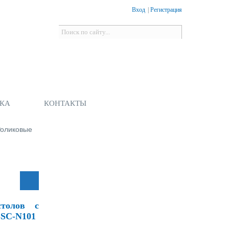
Вход
|
Регистрация
Форма поиска
Поиск
КА
КОНТАКТЫ
оликовые
толов с
SC-N101