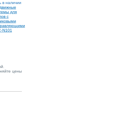
ь в наличии
движные
темы для
лов с
иковыми
правляющими
-N101
ый.
чняйте цены