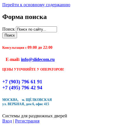
Перейти к основному содержанию
Форма поиска
Чтобы оформить заказ, заполните форму. В течение
Поиск
ближайшего времени с Вами свяжется Наш менеджер
и уточнит детали заказа а также время доставки
09:00 до 22:00
Заполните форму
Консультация с
E-mail:
info@slidecom.ru
ЦЕНЫ УТОЧНЯЙТЕ У ОПЕРАТОРОВ!
+7 (903) 796 61 91
Кол-во товара
+7 (495) 796 42 94
МОСКВА, м. ЩЁЛКОВСКАЯ
ул. ВЕРБНАЯ, дом 6, офис 415
Системы для раздвижных дверей
Вход
|
Регистрация
Купить в один клик