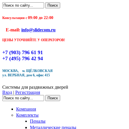
Перейти к основному содержанию
Поиск
Форма поиска
09:00 до 22:00
Консультация с
Чтобы оформить заказ, заполните форму. В течение
E-mail:
info@slidecom.ru
ближайшего времени с Вами свяжется Наш менеджер
и уточнит детали заказа а также время доставки
ЦЕНЫ УТОЧНЯЙТЕ У ОПЕРАТОРОВ!
Заполните форму
+7 (903) 796 61 91
+7 (495) 796 42 94
МОСКВА, м. ЩЁЛКОВСКАЯ
ул. ВЕРБНАЯ, дом 6, офис 415
Кол-во товара
Системы для раздвижных дверей
Вход
|
Регистрация
Поиск
Форма поиска
Компания
Комплекты
Пеналы
Металлические пеналы