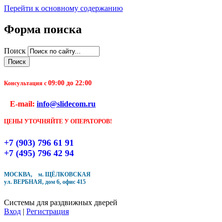
Перейти к основному содержанию
Форма поиска
Чтобы оформить заказ, заполните форму. В течение
Поиск
ближайшего времени с Вами свяжется Наш менеджер
и уточнит детали заказа а также время доставки
09:00 до 22:00
Заполните форму
Консультация с
E-mail:
info@slidecom.ru
ЦЕНЫ УТОЧНЯЙТЕ У ОПЕРАТОРОВ!
+7 (903) 796 61 91
Кол-во товара
+7 (495) 796 42 94
МОСКВА, м. ЩЁЛКОВСКАЯ
ул. ВЕРБНАЯ, дом 6, офис 415
Системы для раздвижных дверей
Вход
|
Регистрация
Купить в один клик