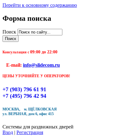
Перейти к основному содержанию
Форма поиска
Чтобы оформить заказ, заполните форму. В течение
Поиск
ближайшего времени с Вами свяжется Наш менеджер
и уточнит детали заказа а также время доставки
09:00 до 22:00
Заполните форму
Консультация с
E-mail:
info@slidecom.ru
ЦЕНЫ УТОЧНЯЙТЕ У ОПЕРАТОРОВ!
+7 (903) 796 61 91
Кол-во товара
+7 (495) 796 42 94
МОСКВА, м. ЩЁЛКОВСКАЯ
ул. ВЕРБНАЯ, дом 6, офис 415
Системы для раздвижных дверей
Вход
|
Регистрация
Купить в один клик