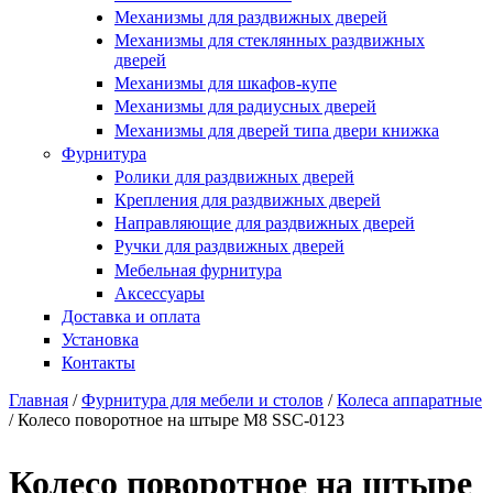
Купить в один клик
Механизмы для раздвижных дверей
Механизмы для стеклянных раздвижных
дверей
Механизмы для шкафов-купе
Механизмы для радиусных дверей
Механизмы для дверей типа двери книжка
Фурнитура
Ролики для раздвижных дверей
Крепления для раздвижных дверей
Направляющие для раздвижных дверей
Ручки для раздвижных дверей
Мебельная фурнитура
Аксессуары
Доставка и оплата
Установка
Контакты
Главная
/
Фурнитура для мебели и столов
/
Колеса аппаратные
/
Колесо поворотное на штыре М8 SSC-0123
Вы здесь
Колесо поворотное на штыре