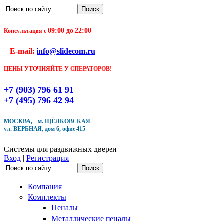
Перейти к основному содержанию
Поиск
Форма поиска
09:00 до 22:00
Консультация с
Чтобы оформить заказ, заполните форму. В течение
E-mail:
info@slidecom.ru
ближайшего времени с Вами свяжется Наш менеджер
и уточнит детали заказа а также время доставки
ЦЕНЫ УТОЧНЯЙТЕ У ОПЕРАТОРОВ!
Заполните форму
+7 (903) 796 61 91
+7 (495) 796 42 94
МОСКВА, м. ЩЁЛКОВСКАЯ
ул. ВЕРБНАЯ, дом 6, офис 415
Кол-во товара
Системы для раздвижных дверей
Вход
|
Регистрация
Поиск
Форма поиска
Компания
Комплекты
Пеналы
Металлические пеналы