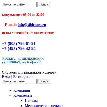
Перейти к основному содержанию
Поиск
Форма поиска
09:00 до 22:00
Консультация с
Чтобы оформить заказ, заполните форму. В течение
E-mail:
info@slidecom.ru
ближайшего времени с Вами свяжется Наш менеджер
и уточнит детали заказа а также время доставки
ЦЕНЫ УТОЧНЯЙТЕ У ОПЕРАТОРОВ!
Заполните форму
+7 (903) 796 61 91
+7 (495) 796 42 94
МОСКВА, м. ЩЁЛКОВСКАЯ
ул. ВЕРБНАЯ, дом 6, офис 415
Кол-во товара
Системы для раздвижных дверей
Вход
|
Регистрация
Поиск
Форма поиска
Компания
Комплекты
Пеналы
Металлические пеналы