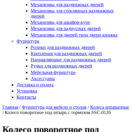
Купить в один клик
Механизмы для раздвижных дверей
Механизмы для стеклянных раздвижных
дверей
Механизмы для шкафов-купе
Механизмы для радиусных дверей
Механизмы для дверей типа двери книжка
Фурнитура
Ролики для раздвижных дверей
Крепления для раздвижных дверей
Направляющие для раздвижных дверей
Ручки для раздвижных дверей
Мебельная фурнитура
Аксессуары
Доставка и оплата
Установка
Контакты
Главная
/
Фурнитура для мебели и столов
/
Колеса аппаратные
/
Колесо поворотное под штырь с тормозом SSC-0126
Вы здесь
Колесо поворотное под