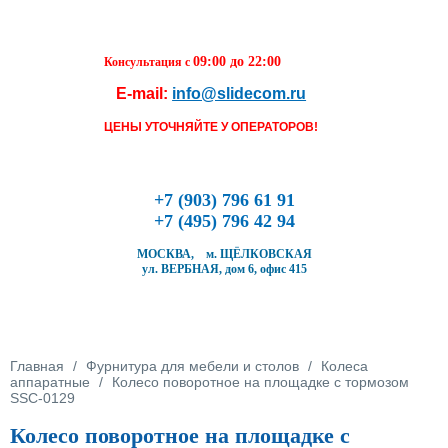
Перейти к основному содержанию
09:00 до 22:00
Консультация с
E-mail:
info@slidecom.ru
Чтобы оформить заказ, заполните фор
течение ближайшего времени с Вами 
ЦЕНЫ УТОЧНЯЙТЕ У ОПЕРАТОРОВ!
Наш менеджер и уточнит детали заказа
время доставки
Заполните форму
+7 (903) 796 61 91
+7 (495) 796 42 94
МОСКВА, м. ЩЁЛКОВСКАЯ
ул. ВЕРБНАЯ, дом 6, офис 415
Кол-во товара
Вы здесь
Главная
/
Фурнитура для мебели и столов
/
Колеса
аппаратные
/
Колесо поворотное на площадке с тормозом
SSC-0129
Колесо поворотное на площадке с