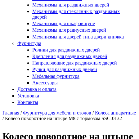
Купить в один клик
Механизмы для раздвижных дверей
Механизмы для стеклянных раздвижных
дверей
Механизмы для шкафов-купе
Механизмы для радиусных дверей
Механизмы для дверей типа двери книжка
Фурнитура
Ролики для раздвижных дверей
Крепления для раздвижных дверей
Направляющие для раздвижных дверей
Ручки для раздвижных дверей
Мебельная фурнитура
Аксессуары
Доставка и оплата
Установка
Контакты
Главная
/
Фурнитура для мебели и столов
/
Колеса аппаратные
/
Колесо поворотное на штыре М8 с тормозом SSC-0132
Вы здесь
Колесо поворотное на штыре