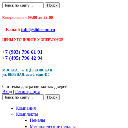
Перейти к основному содержанию
Поиск
Форма поиска
09:00 до 22:00
Консультация с
Чтобы оформить заказ, заполните форму. В течение
E-mail:
info@slidecom.ru
ближайшего времени с Вами свяжется Наш менеджер
и уточнит детали заказа а также время доставки
ЦЕНЫ УТОЧНЯЙТЕ У ОПЕРАТОРОВ!
Заполните форму
+7 (903) 796 61 91
+7 (495) 796 42 94
МОСКВА, м. ЩЁЛКОВСКАЯ
ул. ВЕРБНАЯ, дом 6, офис 415
Кол-во товара
Системы для раздвижных дверей
Вход
|
Регистрация
Поиск
Форма поиска
Компания
Комплекты
Пеналы
Металлические пеналы