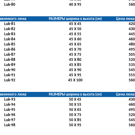
Luk-80
40 Х 95
560
ажимного люка
РАЗМЕРЫ ширина х высота (см)
Цена люка 
Luk-81
45 Х 45
420
Luk-82
45 Х 50
430
Luk-83
45 Х 55
445
Luk-84
45 Х 60
460
Luk-85
45 Х 65
480
Luk-86
45 Х 70
495
Luk-87
45 Х 75
505
Luk-88
45 Х 80
520
Luk-89
45 Х 85
535
Luk-90
45 Х 90
545
Luk-91
45 Х 95
555
Luk-92
45 Х 100
560
ажимного люка
РАЗМЕРЫ ширина х высота (см)
Цена люка 
Luk-93
50 Х 45
430
Luk-94
50 Х 55
460
Luk-95
50 Х 65
495
Luk-96
50 Х 75
520
Luk-97
50 Х 85
545
Luk-98
50 Х 95
560