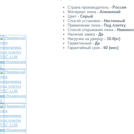
Страна производитель
- Россия
Материал люка
- Алюминий
Цвет
- Серый
Купить в один клик
Способ установки
- Настенный
Применение люка
- Под плитку
Способ открывания люка
- Нажимн
Наличие замка
- Да
Нагрузка на дверцу
- 10.0(кг)
Герметичный
- Да
Гарантийный срок
- 60 (мес)