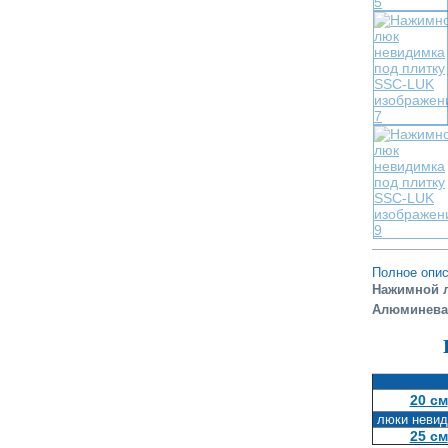
Полное опис
Нажимной л
Алюминевая
20 см
люки невид
25 см