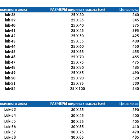
ажимного люка
РАЗМЕРЫ ширина х высота (см)
Цена люка 
luk-38
25 Х 30
340
luk-39
25 Х 35
345
luk-40
25 Х 40
375
luk-41
25 Х 45
395
luk-42
25 Х 50
425
luk-43
25 Х 55
430
luk-44
25 Х 60
450
luk-45
25 Х 65
455
luk-46
25 Х 70
465
luk-47
25 Х 75
475
luk-48
25 Х 80
485
luk-49
25 Х 85
490
luk-50
25 Х 90
520
luk-51
25 Х 95
530
luk-52
25 Х 100
540
ажимного люка
РАЗМЕРЫ ширина х высота (см)
Цена люка 
Luk-53
30 Х 35
390
Luk-54
30 Х 45
400
Luk-55
30 Х 55
405
Luk-56
30 Х 65
410
Luk-57
30 Х 75
470
Luk-58
30 Х 85
485