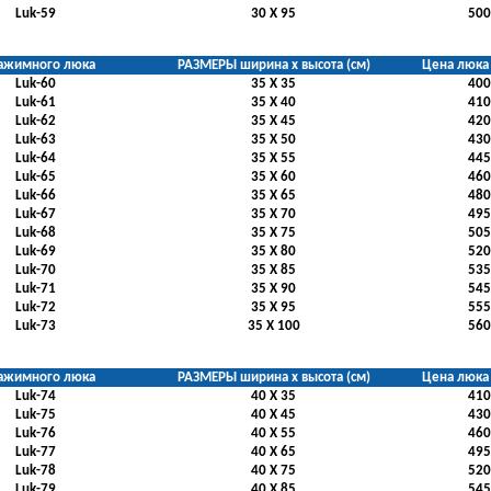
Luk-59
30 Х 95
500
ажимного люка
РАЗМЕРЫ ширина х высота (см)
Цена люка 
Luk-60
35 Х 35
400
Luk-61
35 Х 40
410
Luk-62
35 Х 45
420
Luk-63
35 Х 50
430
Luk-64
35 Х 55
445
Luk-65
35 Х 60
460
Luk-66
35 Х 65
480
Luk-67
35 Х 70
495
Luk-68
35 Х 75
505
Luk-69
35 Х 80
520
Luk-70
35 Х 85
535
Luk-71
35 Х 90
545
Luk-72
35 Х 95
555
Luk-73
35 Х 100
560
ажимного люка
РАЗМЕРЫ ширина х высота (см)
Цена люка 
Luk-74
40 Х 35
410
Luk-75
40 Х 45
430
Luk-76
40 Х 55
460
Luk-77
40 Х 65
495
Luk-78
40 Х 75
520
Luk-79
40 Х 85
545