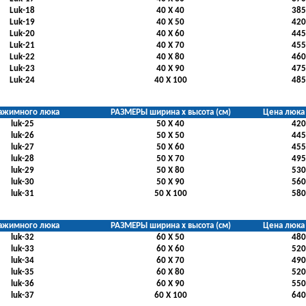
Luk-18
40 Х 40
385
Luk-19
40 Х 50
420
Luk-20
40 Х 60
445
Luk-21
40 Х 70
455
Luk-22
40 Х 80
460
Luk-23
40 Х 90
475
Luk-24
40 Х 100
485
ажимного люка
РАЗМЕРЫ ширина х высота (см)
Цена люка 
luk-25
50 Х 40
420
luk-26
50 Х 50
445
luk-27
50 Х 60
455
luk-28
50 Х 70
495
luk-29
50 Х 80
530
luk-30
50 Х 90
560
luk-31
50 Х 100
580
ажимного люка
РАЗМЕРЫ ширина х высота (см)
Цена люка 
luk-32
60 Х 50
480
luk-33
60 Х 60
520
luk-34
60 Х 70
490
luk-35
60 Х 80
520
luk-36
60 Х 90
550
luk-37
60 Х 100
640