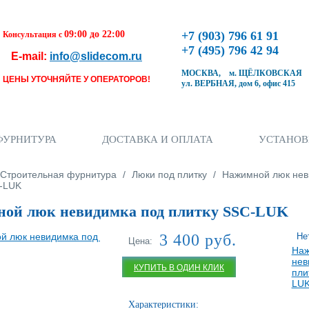
09:00 до 22:00
+7 (903) 796 61 91
Консультация с
+7 (495) 796 42 94
E-mail:
info@slidecom.ru
МОСКВА, м. ЩЁЛКОВСКАЯ
ЦЕНЫ УТОЧНЯЙТЕ У ОПЕРАТОРОВ!
ул. ВЕРБНАЯ, дом 6, офис 415
Чтобы оформить заказ, заполните форму. В
течение ближайшего времени с Вами свяжется
Наш менеджер и уточнит детали заказа а также
время доставки
ФУРНИТУРА
ДОСТАВКА И ОПЛАТА
УСТАНОВ
Заполните форму
ь
Строительная фурнитура
/
Люки под плитку
/
Нажимной люк нев
C-LUK
ой люк невидимка под плитку SSC-LUK
3 400 руб.
Не
Кол-во товара
Цена:
Наж
нев
КУПИТЬ В ОДИН КЛИК
пли
LU
Характеристики: