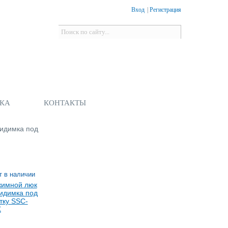
Вход
|
Регистрация
Форма поиска
Поиск
КА
КОНТАКТЫ
идимка под
т в наличии
имной люк
идимка под
тку SSC-
K