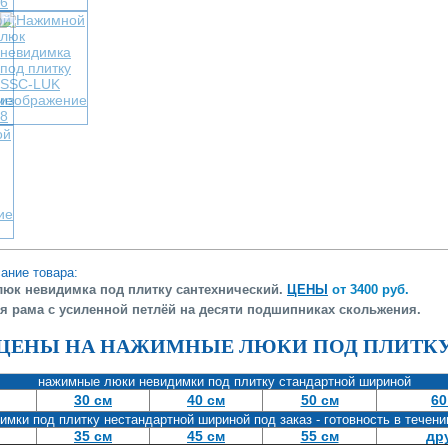
ание товара:
юк невидимка под плитку сантехнический.
ЦЕНЫ
от 3400 руб.
 рама с усиленной петлёй на десяти подшипниках скольжения.
ЦЕНЫ НА НАЖИМНЫЕ ЛЮКИ ПОД ПЛИТК
нажимные люки невидимки под плитку стандартной шириной
30 см
40 см
50 см
60
имки под плитку нестандартной шириной под заказ - готовность в течени
35 см
45 см
55 см
др