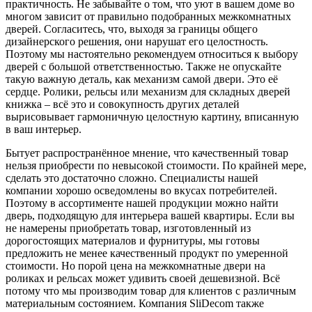
практичность. Не забывайте о том, что уют в вашем доме во
многом зависит от правильно подобранных межкомнатных
дверей. Согласитесь, что, выходя за границы общего
дизайнерского решения, они нарушат его целостность.
Поэтому мы настоятельно рекомендуем относиться к выбору
дверей с большой ответственностью. Также не опускайте
такую важную деталь, как механизм самой двери. Это её
сердце. Ролики, рельсы или механизм для складных дверей
книжка – всё это и совокупность других деталей
вырисовывает гармоничную целостную картину, вписанную
в ваш интерьер.
Бытует распространённое мнение, что качественный товар
нельзя приобрести по невысокой стоимости. По крайней мере,
сделать это достаточно сложно. Специалисты нашей
компании хорошо осведомлены во вкусах потребителей.
Поэтому в ассортименте нашей продукции можно найти
дверь, подходящую для интерьера вашей квартиры. Если вы
не намерены приобретать товар, изготовленный из
дорогостоящих материалов и фурнитуры, мы готовы
предложить не менее качественный продукт по умеренной
стоимости. Но порой цена на межкомнатные двери на
роликах и рельсах может удивить своей дешевизной. Всё
потому что мы производим товар для клиентов с различным
материальным состоянием. Компания SliDecom также