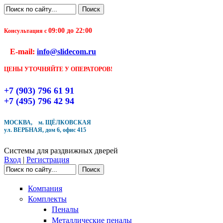
Перейти к основному содержанию
Поиск
Форма поиска
09:00 до 22:00
Консультация с
Чтобы оформить заказ, заполните форму. В течение
E-mail:
info@slidecom.ru
ближайшего времени с Вами свяжется Наш менеджер
и уточнит детали заказа а также время доставки
ЦЕНЫ УТОЧНЯЙТЕ У ОПЕРАТОРОВ!
Заполните форму
+7 (903) 796 61 91
+7 (495) 796 42 94
МОСКВА, м. ЩЁЛКОВСКАЯ
ул. ВЕРБНАЯ, дом 6, офис 415
Кол-во товара
Системы для раздвижных дверей
Вход
|
Регистрация
Поиск
Форма поиска
Компания
Комплекты
Пеналы
Металлические пеналы