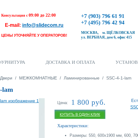
09:00 до 22:00
+7 (903) 796 61 91
Консультация с
+7 (495) 796 42 94
E-mail:
info@slidecom.ru
МОСКВА, м. ЩЁЛКОВСКАЯ
ЦЕНЫ УТОЧНЯЙТЕ У ОПЕРАТОРОВ!
ул. ВЕРБНАЯ, дом 6, офис 415
Чтобы оформить заказ, заполните форму. В
течение ближайшего времени с Вами свяжется
Наш менеджер и уточнит детали заказа а также
время доставки
ФУРНИТУРА
ДОСТАВКА И ОПЛАТА
УСТАНОВ
Заполните форму
ь
Двери
/
МЕЖКОМНАТНЫЕ
/
Ламинированные
/
SSC-4-1-lam
-lam
1 800 руб.
Ест
Цена:
SSC
Кол-во товара
КУПИТЬ В ОДИН КЛИК
Характеристики:
Размеры: 550, 600х1900 мм, 600, 700