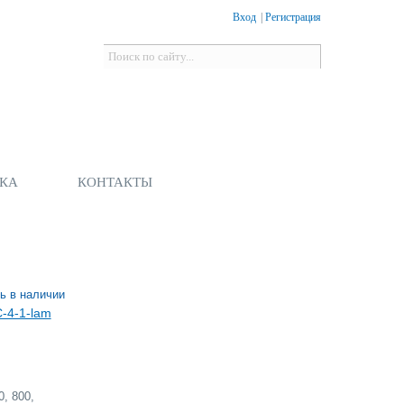
Вход
|
Регистрация
Форма поиска
Поиск
КА
КОНТАКТЫ
ь в наличии
-4-1-lam
, 800,