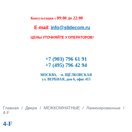
Перейти к основному содержанию
09:00 до 22:00
Консультация с
E-mail:
info@slidecom.ru
Чтобы оформить заказ, заполните фор
течение ближайшего времени с Вами 
ЦЕНЫ УТОЧНЯЙТЕ У ОПЕРАТОРОВ!
Наш менеджер и уточнит детали заказа
время доставки
Заполните форму
+7 (903) 796 61 91
+7 (495) 796 42 94
МОСКВА, м. ЩЁЛКОВСКАЯ
ул. ВЕРБНАЯ, дом 6, офис 415
Кол-во товара
Вы здесь
Главная
/
Двери
/
МЕЖКОМНАТНЫЕ
/
Ламинированные
/
4-F
4-F