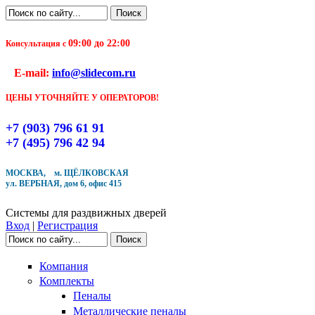
Перейти к основному содержанию
Поиск
Форма поиска
09:00 до 22:00
Консультация с
E-mail:
info@slidecom.ru
Чтобы оформить заказ, заполните форму. В теч
ближайшего времени с Вами свяжется Наш ме
ЦЕНЫ УТОЧНЯЙТЕ У ОПЕРАТОРОВ!
и уточнит детали заказа а также время доставк
Заполните форму
+7 (903) 796 61 91
+7 (495) 796 42 94
МОСКВА, м. ЩЁЛКОВСКАЯ
ул. ВЕРБНАЯ, дом 6, офис 415
Системы для раздвижных дверей
Кол-во товара
Вход
|
Регистрация
Поиск
Форма поиска
Компания
Комплекты
Пеналы
Металлические пеналы