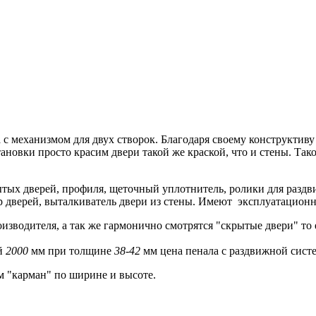
 с механизмом для двух створок. Благодаря своему конструктиву
тановки просто красим двери такой же краской, что и стены. Та
рытых дверей, профиля, щеточный уплотнитель, ролики для раз
 дверей, выталкиватель двери из стены. Имеют эксплуатационн
зводителя, а так же гармонично смотрятся "скрытые двери" то е
й
2000
мм при толщине
38-42
мм цена пенала с раздвижной сист
м "карман" по ширине и высоте.