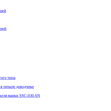
ерей
ерей
того типа
в пенале доводчике
келя марки SSC-030-SN