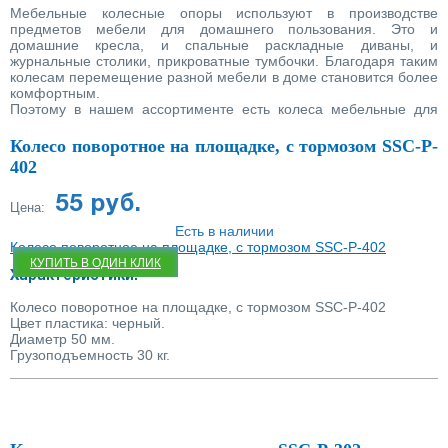
Мебельные колесные опоры используют в производстве
Купить в один клик
предметов мебели для домашнего пользования. Это и
домашние кресла, и спальные раскладные диваны, и
журнальные столики, прикроватные тумбочки. Благодаря таким
колесам перемещение разной мебели в доме становится более
комфортным.
Поэтому в нашем ассортименте есть колеса мебельные для
корпусной мебели, изготовленные из полуэластичной резины,
полипропилена, полиамида. Также у нас можете купить колесо
Колесо поворотное на площадке, с тормозом SSC-P-
с тормозом. А крепления у мебельных опор платформенные и
402
болтовые. Продукция компании обладает особым свойством -
выносит большую нагрузку, несмотря на малые габариты. И
55 руб.
качение при этом сохраняется бес шума.
Цена:
Также мебельные колеса у нас выполнены в разнообразных
Есть в наличии
цветовых решениях бывают серые и черные. Даже тумбочка на
Колесо поворотное на площадке, с тормозом SSC-P-402
колесах будет выглядеть как элемент дизайна, выполненного в
КУПИТЬ В ОДИН КЛИК
классической или другой вариации.
Характеристики:
Купить мебельные колеса для мебели
Колесо поворотное на площадке, с тормозом SSC-P-402
Цвет пластика: черный.
Совершать покупку колес выгодно именно в нашем интернет-
Диаметр 50 мм.
магазине. По стоимости мы предлагаем только
Грузоподъемность 30 кг.
демократические цены. А для постоянных клиентов всегда
действуют скидки. Ассортимент товара обновляется, поэтому в
наличии находятся дизайнерские и эргономичные колеса.
Также на изделия предоставляется гарантия. И купить
мебельные колеса для мебели очень просто. Закажите