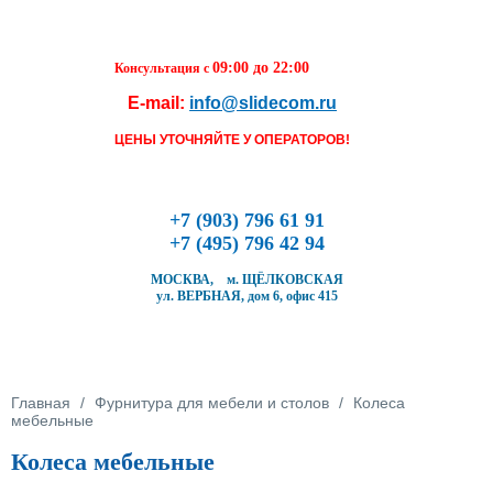
Перейти к основному содержанию
09:00 до 22:00
Консультация с
E-mail:
info@slidecom.ru
Чтобы оформить заказ, заполните фор
течение ближайшего времени с Вами 
ЦЕНЫ УТОЧНЯЙТЕ У ОПЕРАТОРОВ!
Наш менеджер и уточнит детали заказа
время доставки
Заполните форму
+7 (903) 796 61 91
+7 (495) 796 42 94
МОСКВА, м. ЩЁЛКОВСКАЯ
ул. ВЕРБНАЯ, дом 6, офис 415
Кол-во товара
Вы здесь
Главная
/
Фурнитура для мебели и столов
/
Колеса
мебельные
Колеса мебельные