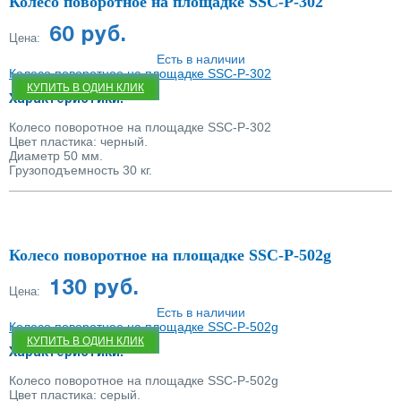
Колесо поворотное на площадке SSC-P-302
обратный звонок с сайта и наши специалисты помогут Вам
подобрать мебельные колеса.
60 руб.
Цена:
Есть в наличии
Колесо поворотное на площадке SSC-P-302
КУПИТЬ В ОДИН КЛИК
Характеристики:
Колесо поворотное на площадке SSC-P-302
Цвет пластика: черный.
Диаметр 50 мм.
Грузоподъемность 30 кг.
Колесо поворотное на площадке SSC-P-502g
130 руб.
Цена:
Есть в наличии
Колесо поворотное на площадке SSC-P-502g
КУПИТЬ В ОДИН КЛИК
Характеристики:
Колесо поворотное на площадке SSC-P-502g
Цвет пластика: серый.