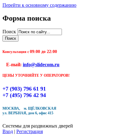
Перейти к основному содержанию
Форма поиска
Чтобы оформить заказ, заполните форму. В течение
Поиск
ближайшего времени с Вами свяжется Наш менеджер
и уточнит детали заказа а также время доставки
09:00 до 22:00
Заполните форму
Консультация с
E-mail:
info@slidecom.ru
ЦЕНЫ УТОЧНЯЙТЕ У ОПЕРАТОРОВ!
+7 (903) 796 61 91
Кол-во товара
+7 (495) 796 42 94
МОСКВА, м. ЩЁЛКОВСКАЯ
ул. ВЕРБНАЯ, дом 6, офис 415
Системы для раздвижных дверей
Вход
|
Регистрация
Купить в один клик