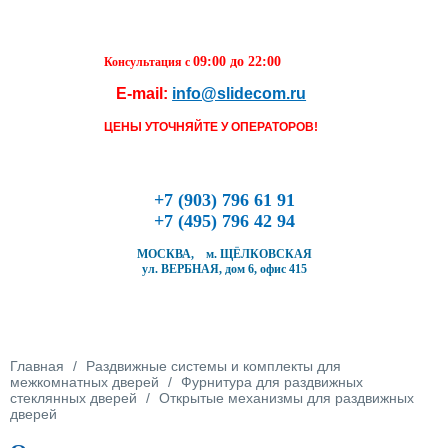
Перейти к основному содержанию
09:00 до 22:00
Консультация с
E-mail:
info@slidecom.ru
Чтобы оформить заказ, заполните фор
течение ближайшего времени с Вами 
ЦЕНЫ УТОЧНЯЙТЕ У ОПЕРАТОРОВ!
Наш менеджер и уточнит детали заказа
время доставки
Заполните форму
+7 (903) 796 61 91
+7 (495) 796 42 94
МОСКВА, м. ЩЁЛКОВСКАЯ
ул. ВЕРБНАЯ, дом 6, офис 415
Кол-во товара
Вы здесь
Главная
/
Раздвижные системы и комплекты для
межкомнатных дверей
/
Фурнитура для раздвижных
стеклянных дверей
/
Открытые механизмы для раздвижных
дверей