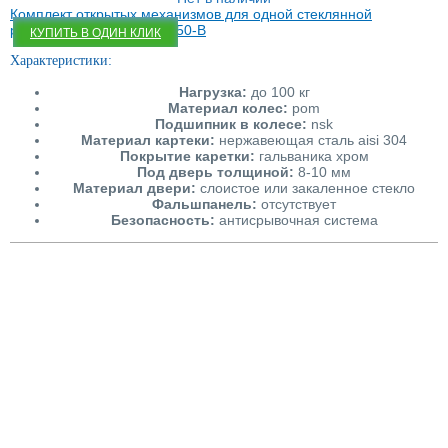
стеклянных дверей. Если это нежелательно, возможно
Комплект открытых механизмов для одной стеклянной
приобрести закрытые модели и скрыть рабочие узлы за
раздвижной двери SSC-050-B
КУПИТЬ В ОДИН КЛИК
фальшпанелью.
Характеристики:
Нагрузка:
до 100 кг
Материал колес:
pom
Подшипник в колесе:
nsk
Материал картеки:
нержавеющая сталь aisi 304
Покрытие каретки:
гальваника хром
Под дверь толщиной:
8-10 мм
Материал двери:
слоистое или закаленное стекло
Фальшпанель:
отсутствует
Безопасность:
антисрывочная система