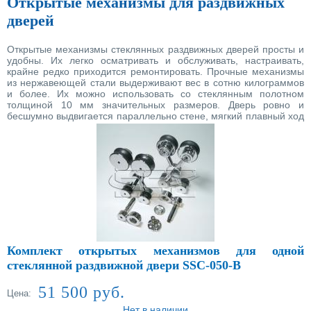
Открытые механизмы для раздвижных
Купить в один клик
дверей
Открытые механизмы стеклянных раздвижных дверей просты и
удобны. Их легко осматривать и обслуживать, настраивать,
крайне редко приходится ремонтировать. Прочные механизмы
из нержавеющей стали выдерживают вес в сотню килограммов
и более. Их можно использовать со стеклянным полотном
толщиной 10 мм значительных размеров. Дверь ровно и
бесшумно выдвигается параллельно стене, мягкий плавный ход
полотна приятен при обращении с ним.
Конструкция механизмов оставляет свободу выбора материала
дверного полотна - закаленное стекло или безопасное слоистое
(триплекс). Монтаж открытых механизмов нетруден для
профессионалов. Они пригодны для помещений с высокой
влажностью - износостойкий пластик в принципе не подвержен
коррозии, а металлические детали защищены хромированным
гальваническим покрытием.
Купить открытые механизмы стеклянных раздвижных дверей
предлагается в комплекте со всем необходимым - роликами и
Комплект открытых механизмов для одной
направляющими, крепежными деталями. Лучшие модели
стеклянной раздвижной двери SSC-050-B
механизмов оснащены специальными антисрывочными
системами.
51 500 руб.
Цена:
Открытые механизмы остаются на виду при эксплуатации
Нет в наличии