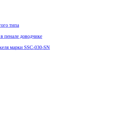
того типа
в пенале доводчике
келя марки SSC-030-SN