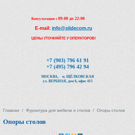
Перейти к основному содержанию
09:00 до 22:00
Консультация с
E-mail:
info@slidecom.ru
Чтобы оформить заказ, заполните фор
течение ближайшего времени с Вами 
ЦЕНЫ УТОЧНЯЙТЕ У ОПЕРАТОРОВ!
Наш менеджер и уточнит детали заказа
время доставки
Заполните форму
+7 (903) 796 61 91
+7 (495) 796 42 94
МОСКВА, м. ЩЁЛКОВСКАЯ
ул. ВЕРБНАЯ, дом 6, офис 415
Кол-во товара
Вы здесь
Главная
/
Фурнитура для мебели и столов
/
Опоры столов
Опоры столов