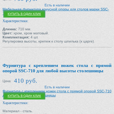
Есть в наличии
Мебельная фурнитура конусной опоры для столов марки SSC-
710-D
КУПИТЬ В ОДИН КЛИК
Характеристики:
Длинна:
710 мм.
Цвет:
хром, хром матовый.
Комплектация:
4 шт.
Регулировка высоты, крепеж к столу шпилька (к царге).
Фурнитура с креплением ножек стола с прямой
опорой SSC-710 для любой высоты столешницы
410 руб.
Цена:
Есть в наличии
Фурнитура с креплением ножек стола с прямой опорой SSC-710
для любой высоты столешницы
КУПИТЬ В ОДИН КЛИК
Характеристики:
Материал - сталь.