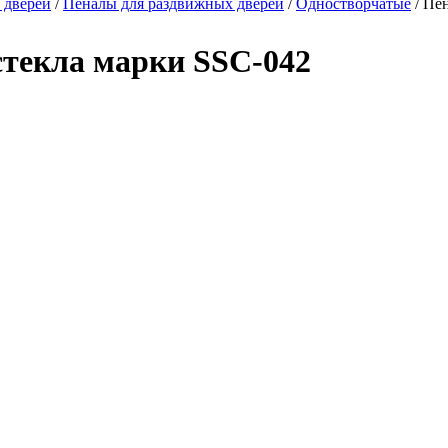
 дверей
/
Пеналы для раздвижных дверей
/
Одностворчатые
/
Пен
стекла марки SSC-042