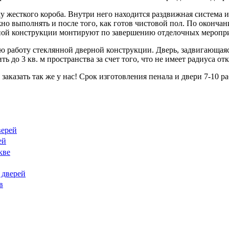
 жесткого короба. Внутри него находится раздвижная система 
жно выполнять и после того, как готов чистовой пол. По оконча
ной конструкции монтируют по завершению отделочных меропри
 работу стеклянной дверной конструкции. Дверь, задвигающаяся
 до 3 кв. м пространства за счет того, что не имеет радиуса от
заказать так же у нас! Срок изготовления пенала и двери 7-10 ра
верей
ей
кве
 дверей
в