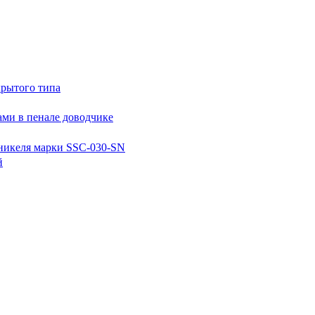
крытого типа
ми в пенале доводчике
никеля марки SSC-030-SN
й