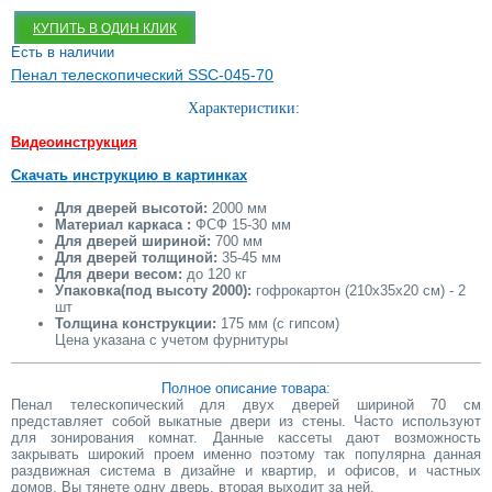
КУПИТЬ В ОДИН КЛИК
Есть в наличии
Пенал телескопический SSC-045-70
Характеристики:
Видеоинструкция
Скачать инструкцию в картинках
Для дверей высотой:
2000 мм
Материал каркаса :
ФСФ 15-30 мм
Для дверей шириной:
700 мм
Для дверей толщиной:
35-45 мм
Для двери весом:
до 120 кг
Упаковка(под высоту 2000):
гофрокартон (210х35х20 см) - 2
шт
Толщина конструкции:
175 мм (с гипсом)
Цена указана c учетом фурнитуры
Полное описание товара:
Пенал телескопический для двух дверей шириной 70 см
представляет собой выкатные двери из стены. Часто используют
для зонирования комнат. Данные кассеты дают возможность
закрывать широкий проем именно поэтому так популярна данная
раздвижная система в дизайне и квартир, и офисов, и частных
домов. Вы тянете одну дверь, вторая выходит за ней.