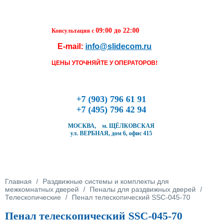
Перейти к основному содержанию
09:00 до 22:00
Консультация с
E-mail:
info@slidecom.ru
Чтобы оформить заказ, заполните фор
течение ближайшего времени с Вами 
ЦЕНЫ УТОЧНЯЙТЕ У ОПЕРАТОРОВ!
Наш менеджер и уточнит детали заказа
время доставки
Заполните форму
+7 (903) 796 61 91
+7 (495) 796 42 94
МОСКВА, м. ЩЁЛКОВСКАЯ
ул. ВЕРБНАЯ, дом 6, офис 415
Кол-во товара
Вы здесь
Главная
/
Раздвижные системы и комплекты для
межкомнатных дверей
/
Пеналы для раздвижных дверей
/
Телескопические
/
Пенал телескопический SSC-045-70
Пенал телескопический SSC-045-70