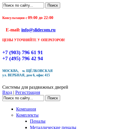
Перейти к основному содержанию
Поиск
Форма поиска
09:00 до 22:00
Консультация с
Чтобы оформить заказ, заполните форму. В течение
E-mail:
info@slidecom.ru
ближайшего времени с Вами свяжется Наш менеджер
и уточнит детали заказа а также время доставки
ЦЕНЫ УТОЧНЯЙТЕ У ОПЕРАТОРОВ!
Заполните форму
+7 (903) 796 61 91
+7 (495) 796 42 94
МОСКВА, м. ЩЁЛКОВСКАЯ
ул. ВЕРБНАЯ, дом 6, офис 415
Кол-во товара
Системы для раздвижных дверей
Вход
|
Регистрация
Поиск
Форма поиска
Компания
Комплекты
Пеналы
Металлические пеналы