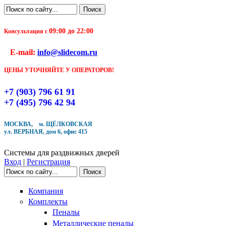
Перейти к основному содержанию
Поиск
Форма поиска
09:00 до 22:00
Консультация с
Чтобы оформить заказ, заполните форму. В течение
E-mail:
info@slidecom.ru
ближайшего времени с Вами свяжется Наш менеджер
и уточнит детали заказа а также время доставки
ЦЕНЫ УТОЧНЯЙТЕ У ОПЕРАТОРОВ!
Заполните форму
+7 (903) 796 61 91
+7 (495) 796 42 94
МОСКВА, м. ЩЁЛКОВСКАЯ
ул. ВЕРБНАЯ, дом 6, офис 415
Кол-во товара
Системы для раздвижных дверей
Вход
|
Регистрация
Поиск
Форма поиска
Компания
Комплекты
Пеналы
Металлические пеналы