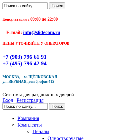
Перейти к основному содержанию
Поиск
Форма поиска
09:00 до 22:00
Консультация с
Чтобы оформить заказ, заполните форму. В течение
E-mail:
info@slidecom.ru
ближайшего времени с Вами свяжется Наш менеджер
и уточнит детали заказа а также время доставки
ЦЕНЫ УТОЧНЯЙТЕ У ОПЕРАТОРОВ!
Заполните форму
+7 (903) 796 61 91
+7 (495) 796 42 94
МОСКВА, м. ЩЁЛКОВСКАЯ
ул. ВЕРБНАЯ, дом 6, офис 415
Кол-во товара
Системы для раздвижных дверей
Вход
|
Регистрация
Поиск
Форма поиска
Компания
Комплекты
Пеналы
Одностворчатые