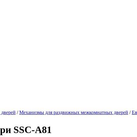
Купить в один клик
 дверей
/
Механизмы для раздвижных межкомнатных дверей
/
Ев
ери SSC-A81