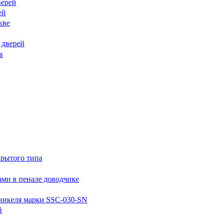
верей
ей
кве
 дверей
в
крытого типа
ми в пенале доводчике
никеля марки SSC-030-SN
й